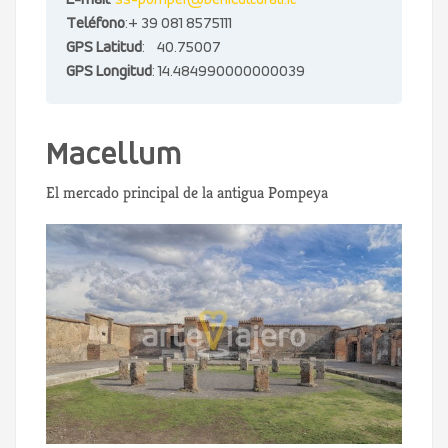
E-mail
:
ss-pompei@beniculturali.it
Teléfono
:+ 39 081 8575111
GPS Latitud
: 40.75007
GPS Longitud
: 14.484990000000039
Macellum
El mercado principal de la antigua Pompeya