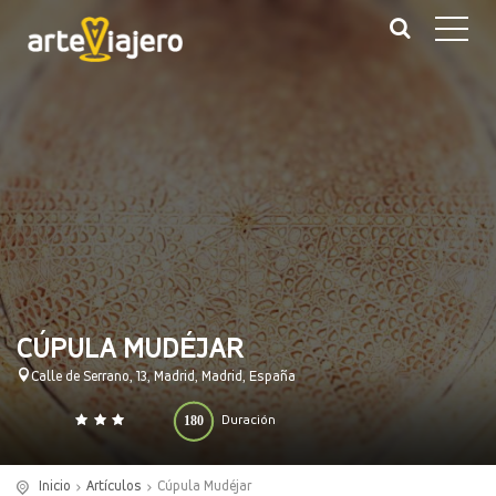
CÚPULA MUDÉJAR
Calle de Serrano, 13, Madrid, Madrid, España
180
Duración
0
140
(minutos)
Inicio
Artículos
Cúpula Mudéjar