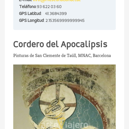
E-mail
:
info@museunacional.cat
Teléfono
:93 622 03 60
GPS Latitud
: 41.3684399
GPS Longitud
: 2.153569999999945
Cordero del Apocalipsis
Pinturas de San Clemente de Taüll, MNAC, Barcelona