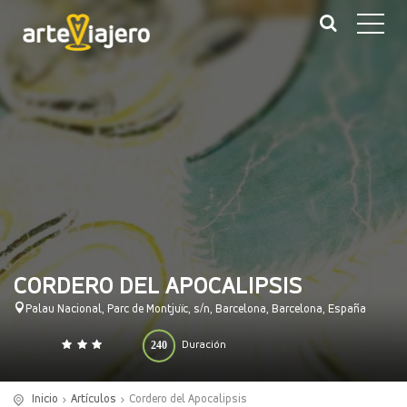
CORDERO DEL APOCALIPSIS
Palau Nacional, Parc de Montjuïc, s/n, Barcelona, Barcelona, España
240
Duración
0
140
(minutos)
Inicio
Artículos
Cordero del Apocalipsis