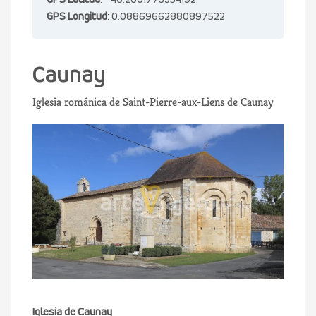
GPS Latitud
: 46.2001773354192
GPS Longitud
: 0.08869662880897522
Caunay
Iglesia románica de Saint-Pierre-aux-Liens de Caunay
Iglesia de Caunay