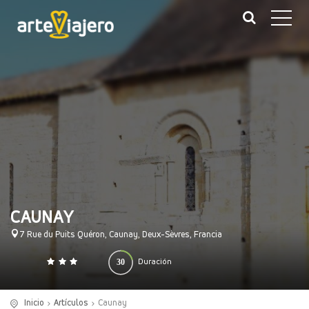
CAUNAY
7 Rue du Puits Quéron, Caunay, Deux-Sèvres, Francia
30
Duración
0
140
(minutos)
Inicio
Artículos
Caunay