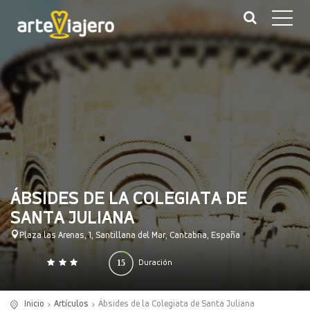
ÁBSIDES DE LA COLEGIATA DE
SANTA JULIANA
Plaza las Arenas, 1, Santillana del Mar, Cantabria, España
15
Duración
0
140
(minutos)
Inicio
Artículos
Ábsides de la Colegiata de Santa Juliana