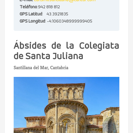
E-mail
:
turismosantillana@cantur.com
Teléfono
:942 818 812
GPS Latitud
: 43.3921835
GPS Longitud
: -4.1060348999999405
Ábsides de la Colegiata
de Santa Juliana
Santillana del Mar, Cantabria