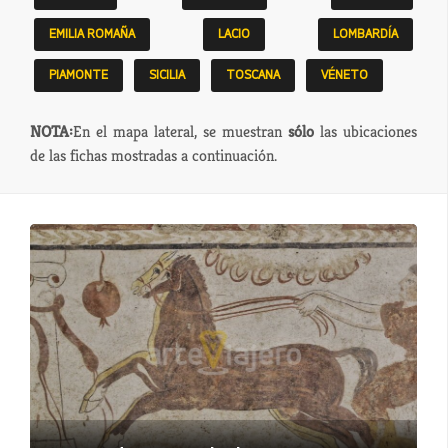
EMILIA ROMAÑA
LACIO
LOMBARDÍA
PIAMONTE
SICILIA
TOSCANA
VÉNETO
NOTA:
En el mapa lateral, se muestran
sólo
las ubicaciones
de las fichas mostradas a continuación.