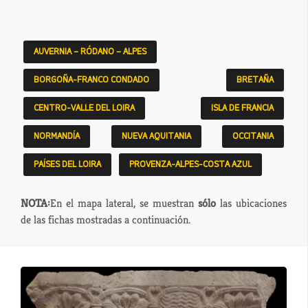
AUVERNIA – RÓDANO – ALPES
BORGOÑA-FRANCO CONDADO
BRETAÑA
CENTRO-VALLE DEL LOIRA
ISLA DE FRANCIA
NORMANDÍA
NUEVA AQUITANIA
OCCITANIA
PAÍSES DEL LOIRA
PROVENZA-ALPES-COSTA AZUL
NOTA:
En el mapa lateral, se muestran
sólo
las ubicaciones
de las fichas mostradas a continuación.