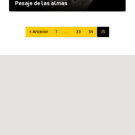
Pesaje de las almas
« Anterior
1
…
33
34
35