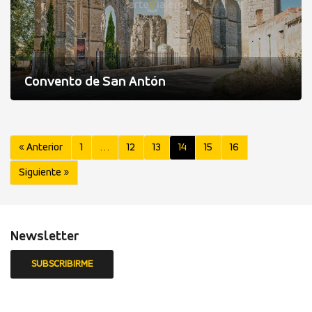
Convento de San Antón
« Anterior
1
…
12
13
14
15
16
Siguiente »
Newsletter