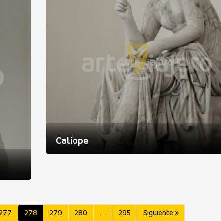
Calíope
277
278
279
280
…
295
Siguiente »