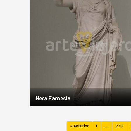
Hera Farnesia
« Anterior
1
…
276