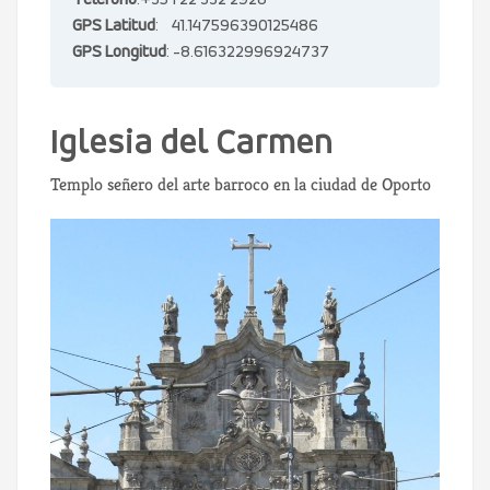
Teléfono
:+35 1 22 332 2928
GPS Latitud
: 41.147596390125486
GPS Longitud
: -8.616322996924737
Iglesia del Carmen
Templo señero del arte barroco en la ciudad de Oporto