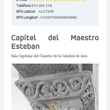
E-mail
:
museocatedral@diocesisdejaca.org
Teléfono
:974 356 378
GPS Latitud
: 42.571018
GPS Longitud
: -0.5491759999999886
Capitel del Maestro
Esteban
Sala Capitular del Claustro de la Catedral de Jaca