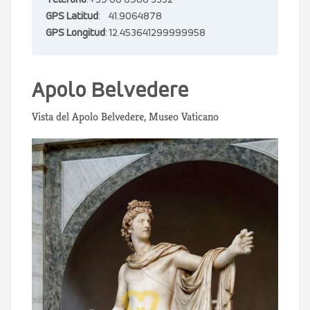
Teléfono
:+39 06 6988 3332
GPS Latitud
: 41.9064878
GPS Longitud
: 12.453641299999958
Apolo Belvedere
Vista del Apolo Belvedere, Museo Vaticano