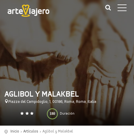
AGLIBOL Y MALAKBEL
Piazza del Campidoglio, 1, 00186, Roma, Roma, Italia
180
Duración
0
140
(minutos)
Inicio
Artículos
Aglibol y Malakbel