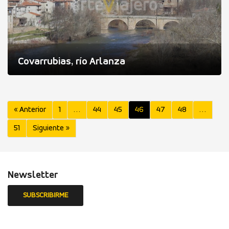
Covarrubias, río Arlanza
« Anterior
1
…
44
45
46
47
48
…
51
Siguiente »
Newsletter