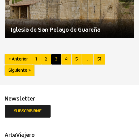
Iglesia de San Pelayo de Guareña
« Anterior
1
2
3
4
5
…
51
Siguiente »
Newsletter
ArteViajero