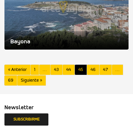
Bayona
« Anterior
1
…
43
44
45
46
47
…
69
Siguiente »
Newsletter