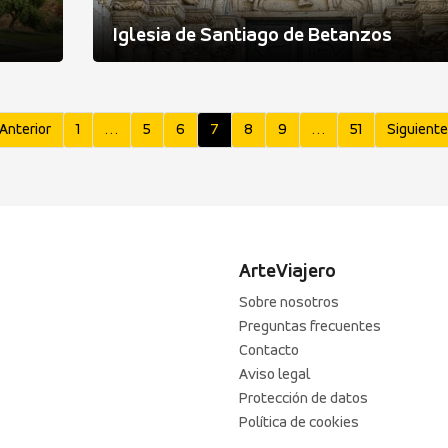
Iglesia de Santiago de Betanzos
 Anterior
1
…
5
6
7
8
9
…
51
Siguiente
ArteViajero
Sobre nosotros
Preguntas frecuentes
Contacto
Aviso legal
Protección de datos
Política de cookies