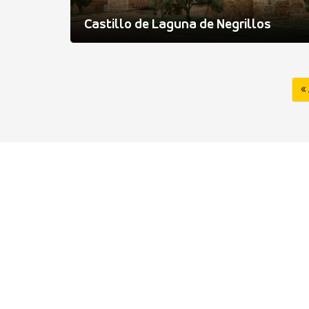
Castillo de Laguna de Negrillos
«