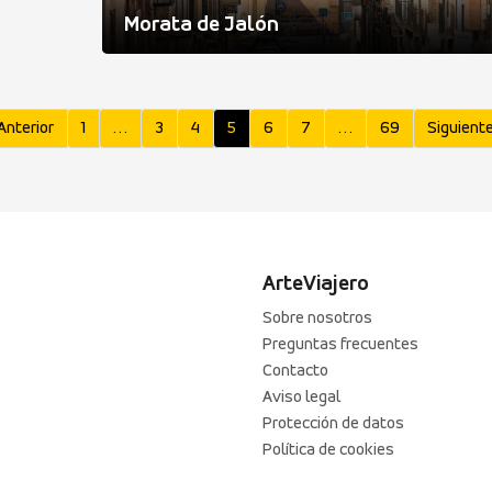
Morata de Jalón
Anterior
1
…
3
4
5
6
7
…
69
Siguiente
ArteViajero
Sobre nosotros
Preguntas frecuentes
Contacto
Aviso legal
Protección de datos
Política de cookies